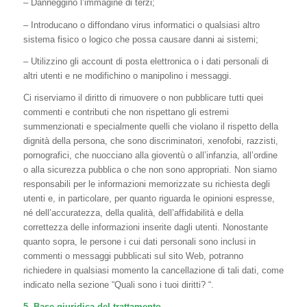
– Danneggino l’immagine di terzi;
– Introducano o diffondano virus informatici o qualsiasi altro
sistema fisico o logico che possa causare danni ai sistemi;
– Utilizzino gli account di posta elettronica o i dati personali di
altri utenti e ne modifichino o manipolino i messaggi.
Ci riserviamo il diritto di rimuovere o non pubblicare tutti quei
commenti e contributi che non rispettano gli estremi
summenzionati e specialmente quelli che violano il rispetto della
dignità della persona, che sono discriminatori, xenofobi, razzisti,
pornografici, che nuocciano alla gioventù o all’infanzia, all’ordine
o alla sicurezza pubblica o che non sono appropriati. Non siamo
responsabili per le informazioni memorizzate su richiesta degli
utenti e, in particolare, per quanto riguarda le opinioni espresse,
né dell’accuratezza, della qualità, dell’affidabilità e della
correttezza delle informazioni inserite dagli utenti. Nonostante
quanto sopra, le persone i cui dati personali sono inclusi in
commenti o messaggi pubblicati sul sito Web, potranno
richiedere in qualsiasi momento la cancellazione di tali dati, come
indicato nella sezione “Quali sono i tuoi diritti? “.
5. Base giuridica del trattamento